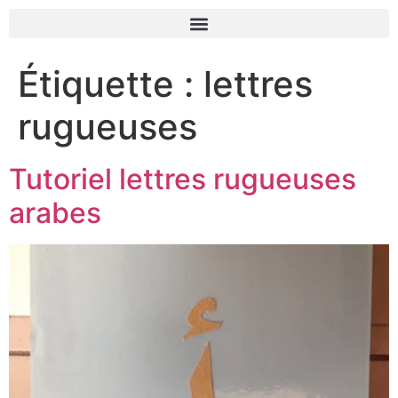
Étiquette :
lettres
rugueuses
Tutoriel lettres rugueuses
arabes