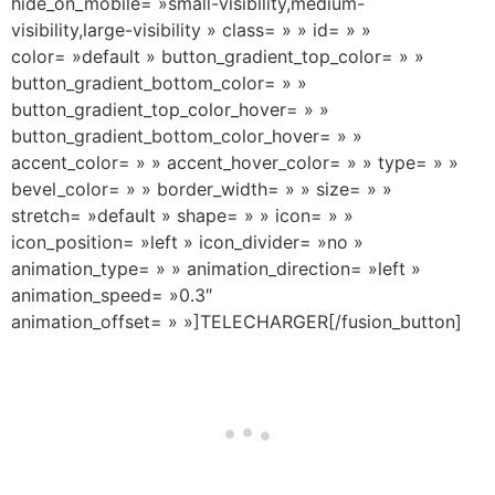
hide_on_mobile= »small-visibility,medium-
visibility,large-visibility » class= » » id= » »
color= »default » button_gradient_top_color= » »
button_gradient_bottom_color= » »
button_gradient_top_color_hover= » »
button_gradient_bottom_color_hover= » »
accent_color= » » accent_hover_color= » » type= » »
bevel_color= » » border_width= » » size= » »
stretch= »default » shape= » » icon= » »
icon_position= »left » icon_divider= »no »
animation_type= » » animation_direction= »left »
animation_speed= »0.3″
animation_offset= » »]TELECHARGER[/fusion_button]